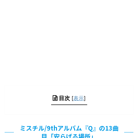
目次
[
表示
]
ミスチル/9thアルバム『Q』の13曲
目「安らげる場所」