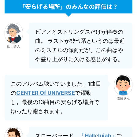
「安らげる場所」のみんなの評価は？
ピアノとストリングスだけが伴奏の
曲。 ラストがﾏﾀｰﾘ系というのは最近
山田さん
のミスチルの傾向だが、この曲はや
や盛り上がりに欠ける感じがする。
このアルバム聴いていました。1曲目
の
CENTER Of UNIVERSE
で躍動
佐藤さん
し。最後の13曲目の安らげる場所で
ゆったり癒されます。
スローバラード。
「Hallelujah」
で