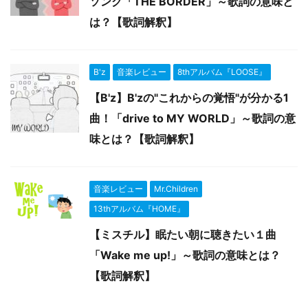
ソング「THE BORDER」～歌詞の意味と
は？【歌詞解釈】
B'z
音楽レビュー
8thアルバム『LOOSE』
【B'z】B'zの"これからの覚悟"が分かる1
曲！「drive to MY WORLD」～歌詞の意
味とは？【歌詞解釈】
音楽レビュー
Mr.Children
13thアルバム『HOME』
【ミスチル】眠たい朝に聴きたい１曲
「Wake me up!」～歌詞の意味とは？
【歌詞解釈】