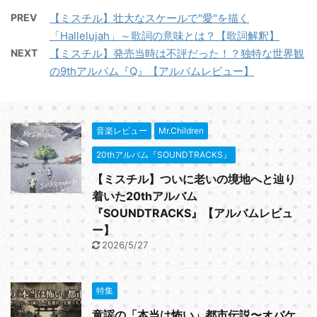
PREV
【ミスチル】壮大なスケールで"愛"を描く
「Hallelujah」～歌詞の意味とは？【歌詞解釈】
NEXT
【ミスチル】発売当時は不評だった！？独特な世界観
の9thアルバム『Q』【アルバムレビュー】
音楽レビュー
Mr.Children
20thアルバム『SOUNDTRACKS』
【ミスチル】ついに老いの境地へと辿り
着いた20thアルバム
『SOUNDTRACKS』【アルバムレビュ
ー】
2026/5/27
特集
童謡の「本当は怖い」都市伝説〜オバケ