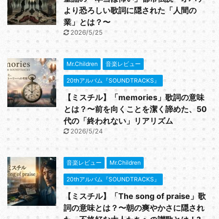
より恐ろしい歌詞に隠された「人間の
業」とは？〜
2026/5/25
Mr.Children
音楽レビュー
20thアルバム『SOUNDTRACKS』
【ミスチル】「memories」歌詞の意味
とは？〜前を向くことを潔く諦めた、50
代の「終われない」リアリズム
2026/5/24
音楽レビュー
Mr.Children
20thアルバム『SOUNDTRACKS』
【ミスチル】「The song of praise」歌
詞の意味とは？〜朝の爽やかさに隠され