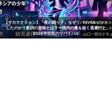
「C調言葉に御用心」歌詞の意味とは？～男は女に甘えられ
るのに弱い【サザンオールスターズ】