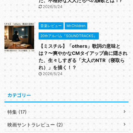
た、不格好な大人たちへの讃歌とは！?
2026/5/24
音楽レビュー
Mr.Children
20thアルバム『SOUNDTRACKS』
【ミスチル】「others」歌詞の意味と
は？〜爽やかなCMタイアップ曲に隠され
た、生々しすぎる「大人のNTR（寝取ら
れ）」を描く！？
2026/5/24
カテゴリー
特集 (17)
映画サントラレビュー (2)