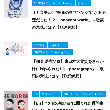
4thアルバム『Atomic Heart』
シングル
【ミスチル】"普通のラブソング"になる予
定だった！？「innocent world」～歌詞
の意味とは？【歌詞解釈】
稲葉浩志
音楽レビュー
5thアルバム『Singing Bird』
【稲葉 浩志ソロ】東日本大震災をきっか
けに制作された1曲「photograph」～歌
詞の意味とは？【歌詞解釈】
B'z
音楽レビュー
7thアルバム『The 7th Blues』
【B'z】"クセの強い曲"に囲まれた優等生