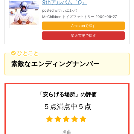
9thアルバム『Q』
posted with
カエレバ
Mr.Children トイズファクトリー 2000-09-27
Amazon
楽天市場
ひとこと
素敵なエンディングナンバー
「安らげる場所
」の評価
５点満点中５点
名曲