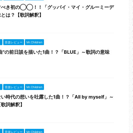
すべき初の◯◯！！「グッバイ・マイ・グルーミーデ
味とは？【歌詞解釈】
』
音楽レビュー
Mr.Children
曲"の前日談を描いた1曲！？「BLUE」～歌詞の意味
】
』
音楽レビュー
Mr.Children
時代の想いを吐露した1曲！？「All by myself」～
【歌詞解釈】
』
音楽レビュー
Mr.Children