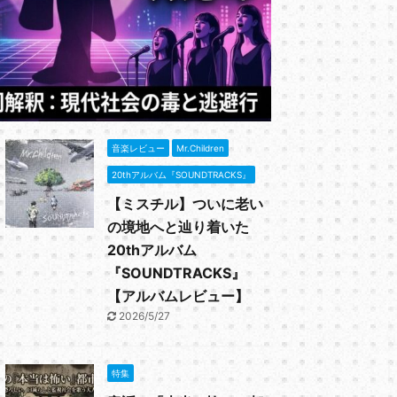
と、初期のシ
と思われる。
御用心」の歌
ReadMore
ールスターズ
ッド」がどれ
としのエリー
グルになった
心」の基本情報 出
音楽レビュー
Mr.Children
20thアルバム『SOUNDTRACKS』
【ミスチル】ついに老い
の境地へと辿り着いた
20thアルバム
『SOUNDTRACKS』
【アルバムレビュー】
2026/5/27
特集