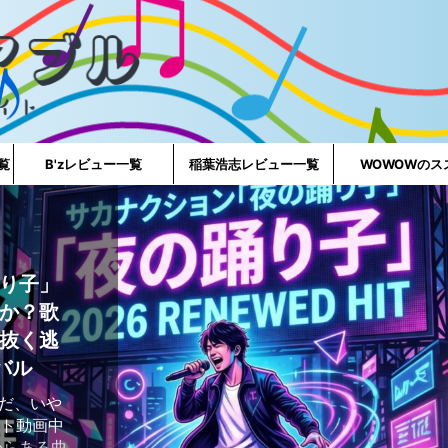
一覧
B'zレビュー一覧
稲葉浩志レビュー一覧
WOWOWのス
り子」
か？歌
抜く逃
バル
好きだ、いや
ート動画中
からある曲