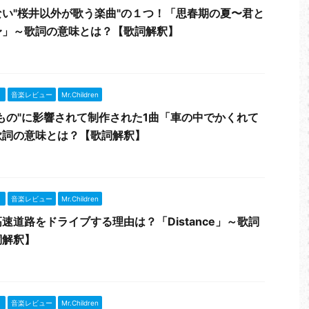
い"桜井以外が歌う楽曲"の１つ！「思春期の夏〜君と
〜」～歌詞の意味とは？【歌詞解釈】
』
音楽レビュー
Mr.Children
もの"に影響されて制作された1曲「車の中でかくれて
歌詞の意味とは？【歌詞解釈】
』
音楽レビュー
Mr.Children
速道路をドライブする理由は？「Distance」～歌詞
詞解釈】
』
音楽レビュー
Mr.Children