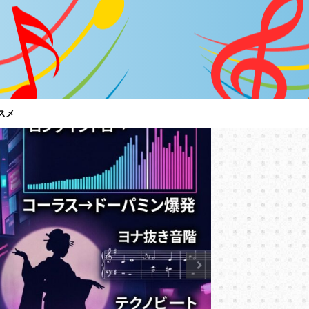
スメ
特集
「C調言
は？～男
【サザン
サザンオール
言葉に御用心
ど、ちゃんと
トアルバム『