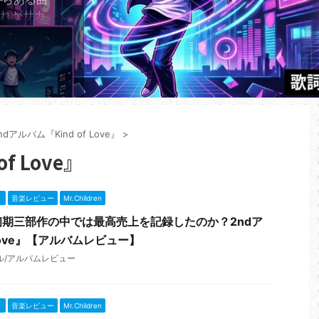
それがサカ
り子」であ
2年に世に放
子」が、
ーミングチ
してい
ランキング
、2026
ndアルバム『Kind of Love』
>
f Love』
』
音楽レビュー
Mr.Children
期三部作の中では最高売上を記録したのか？2ndア
 Love』【アルバムレビュー】
ル/アルバムレビュー
』
音楽レビュー
Mr.Children