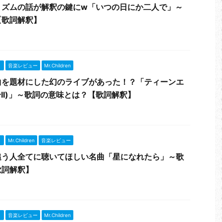
リズムの話が解釈の鍵にw「いつの日にか二人で」～
【歌詞解釈】
』
音楽レビュー
Mr.Children
曲を題材にした幻のライブがあった！？「ティーンエ
〜II)」～歌詞の意味とは？【歌詞解釈】
』
Mr.Children
音楽レビュー
追う人全てに聴いてほしい名曲「星になれたら」～歌
歌詞解釈】
』
音楽レビュー
Mr.Children