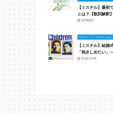
【ミスチル】最初
とは？【歌詞解釈
2019/9/3
2ndアルバム『Kind of Love
【ミスチル】結婚
「抱きしめたい」
2020/3/28