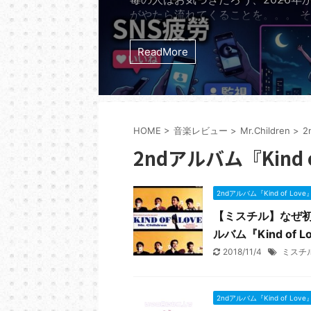
がやたら流れてくることを。。。 
ナクションの7thシングル「夜の踊
る。 リリースから実に14年。201
ReadMore
たれたサカナクションの「夜の踊り
2026年の今になって世界のストリ
ャートを理不尽なほどの勢いで席巻
る。 オリコン週間ストリーミング
では長らく500位圏外だったこの曲が
HOME
>
音楽レビュー
>
Mr.Children
>
2
年5月13日の発表で突如と ...
2ndアルバム『Kind o
2ndアルバム『Kind of Love
【ミスチル】なぜ初
ルバム『Kind of
2018/11/4
ミスチ
2ndアルバム『Kind of Love