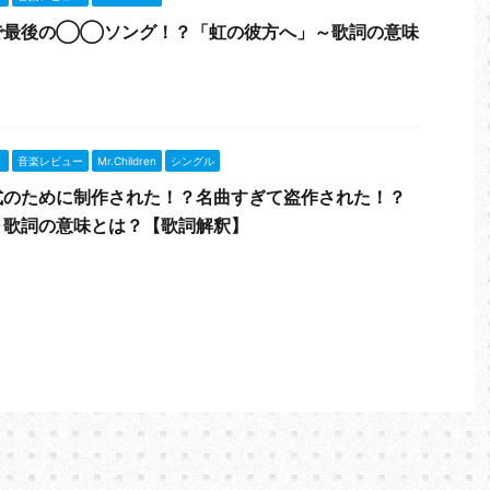
で最後の◯◯ソング！？「虹の彼方へ」～歌詞の意味
】
』
音楽レビュー
Mr.Children
シングル
式のために制作された！？名曲すぎて盗作された！？
～歌詞の意味とは？【歌詞解釈】