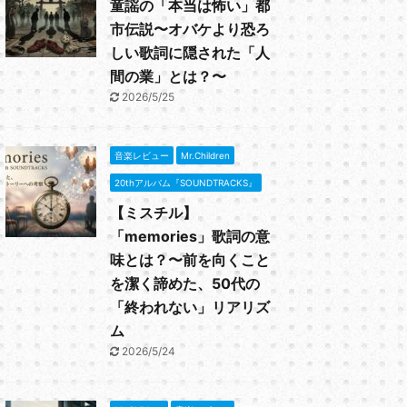
童謡の「本当は怖い」都
市伝説〜オバケより恐ろ
しい歌詞に隠された「人
間の業」とは？〜
2026/5/25
音楽レビュー
Mr.Children
20thアルバム『SOUNDTRACKS』
【ミスチル】
「memories」歌詞の意
味とは？〜前を向くこと
を潔く諦めた、50代の
「終われない」リアリズ
ム
2026/5/24