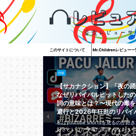
このサイトについて
Mr.Childrenレビュー
特集
【サカナクション】「夜の踊
なぜリバイバルヒットしたの
詞の意味とは？〜現代の毒を
避行と2026年狂乱のリバイ
私はyoutube shortsを見るのが
好きというか中毒だ笑 そんなショ
毒の人はお気づきだろう、2026年