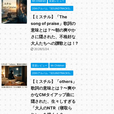
Mr.Children
音楽レビュー
20thアルバム『SOUNDTRACKS』
【ミスチル】「The
song of praise」歌詞の
意味とは？〜朝の爽やか
さに隠された、不格好な
大人たちへの讃歌とは！?
2026/5/24
音楽レビュー
Mr.Children
20thアルバム『SOUNDTRACKS』
【ミスチル】「others」
歌詞の意味とは？〜爽や
かなCMタイアップ曲に
隠された、生々しすぎる
「大人のNTR（寝取ら