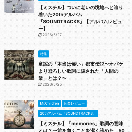
【ミスチル】ついに老いの境地へと辿り
着いた20thアルバム
『SOUNDTRACKS』【アルバムレビュ
ー】
2026/5/27
特集
童謡の「本当は怖い」都市伝説〜オバケ
より恐ろしい歌詞に隠された「人間の
業」とは？〜
2026/5/25
Mr.Children
音楽レビュー
20thアルバム『SOUNDTRACKS』
【ミスチル】「memories」歌詞の意味
とは？〜前を向くことを潔く諦めた、50