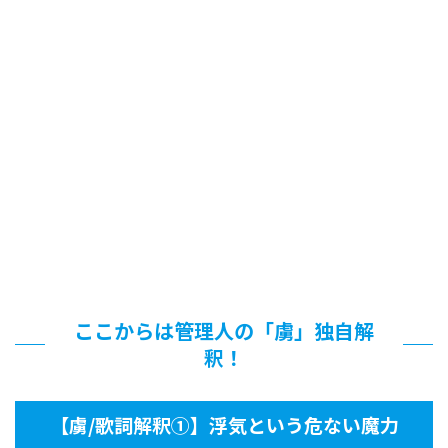
ここからは管理人の「虜」独自解
釈！
【虜/歌詞解釈①】浮気という危ない魔力