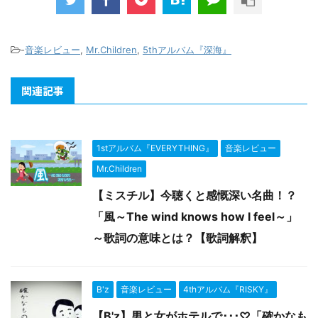
-
音楽レビュー
,
Mr.Children
,
5thアルバム『深海』
関連記事
1stアルバム『EVERYTHING』
音楽レビュー
Mr.Children
【ミスチル】今聴くと感慨深い名曲！？
「風～The wind knows how I feel～」
～歌詞の意味とは？【歌詞解釈】
B'z
音楽レビュー
4thアルバム『RISKY』
【B'z】男と女がホテルで･･･♡「確かなも