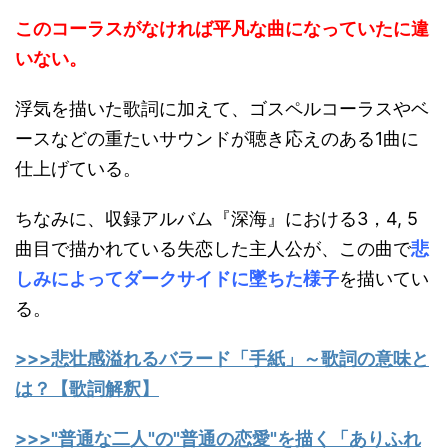
このコーラスがなければ平凡な曲になっていたに違
いない。
浮気を描いた歌詞に加えて、ゴスペルコーラスやベ
ースなどの重たいサウンドが聴き応えのある1曲に
仕上げている。
ちなみに、収録アルバム『深海』における3，4, 5
曲目で描かれている失恋した主人公が、この曲で
悲
しみによってダークサイドに墜ちた様子
を描いてい
る。
>>>悲壮感溢れるバラード「手紙」～歌詞の意味と
は？【歌詞解釈】
>>>"普通な二人"の"普通の恋愛"を描く「ありふれ