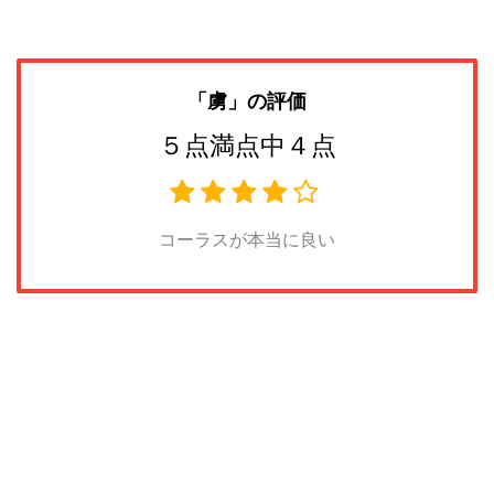
「虜
」の評価
５点満点中４点
コーラスが本当に良い