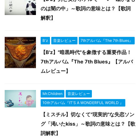
のは闇の中」～歌詞の意味とは？【歌詞
解釈】
B'z
音楽レビュー
7thアルバム『The 7th Blues』
【B'z】"暗黒時代"を象徴する重要作品！
7thアルバム『The 7th Blues』【アルバ
ムレビュー】
Mr.Children
音楽レビュー
10thアルバム『IT'S A WONDERFUL WORLD 』
【ミスチル】切なくて"現実的"な失恋ソン
グ「渇いたkiss」～歌詞の意味とは？【歌
詞解釈】