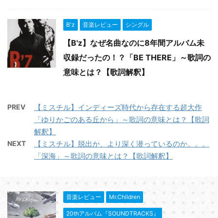
B'z
音楽レビュー
シングル
【B'z】なぜ名曲なのに8年間アルバム未
収録だったの！？「BE THERE」～歌詞の
意味とは？【歌詞解釈】
PREV
【ミスチル】インディーズ時代から存在する超大作
「ゆりかごのある丘から」～歌詞の意味とは？【歌詞
解釈】
NEXT
【ミスチル】脱出か、より深く潜っているのか。。。
「深海」～歌詞の意味とは？【歌詞解釈】
音楽レビュー
Mr.Children
20thアルバム『SOUNDTRACKS』