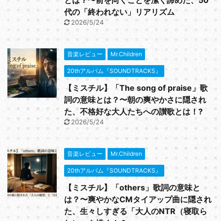
代の「終われない」リアリズム
2026/5/24
音楽レビュー
Mr.Children
20thアルバム『SOUNDTRACKS』
【ミスチル】「The song of praise」歌
詞の意味とは？〜朝の爽やかさに隠され
た、不格好な大人たちへの讃歌とは！?
2026/5/24
音楽レビュー
Mr.Children
20thアルバム『SOUNDTRACKS』
【ミスチル】「others」歌詞の意味と
は？〜爽やかなCMタイアップ曲に隠され
た、生々しすぎる「大人のNTR（寝取ら