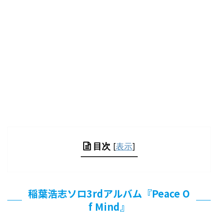
目次
[
表示
]
稲葉浩志ソロ3rdアルバム『Peace O
f Mind』