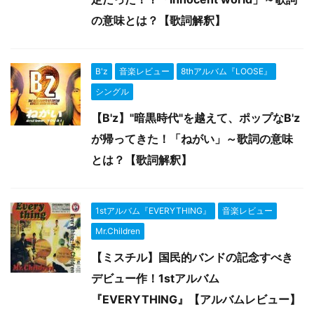
の意味とは？【歌詞解釈】
B'z
音楽レビュー
8thアルバム『LOOSE』
シングル
【B'z】"暗黒時代"を越えて、ポップなB'z
が帰ってきた！「ねがい」～歌詞の意味
とは？【歌詞解釈】
1stアルバム『EVERYTHING』
音楽レビュー
Mr.Children
【ミスチル】国民的バンドの記念すべき
デビュー作！1stアルバム
『EVERYTHING』【アルバムレビュー】