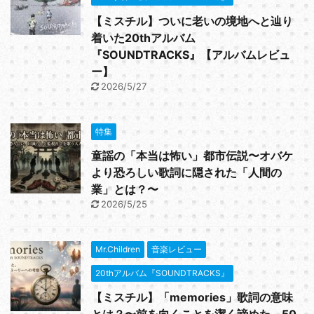
【ミスチル】ついに老いの境地へと辿り
着いた20thアルバム
『SOUNDTRACKS』【アルバムレビュ
ー】
2026/5/27
特集
童謡の「本当は怖い」都市伝説〜オバケ
より恐ろしい歌詞に隠された「人間の
業」とは？〜
2026/5/25
Mr.Children
音楽レビュー
20thアルバム『SOUNDTRACKS』
【ミスチル】「memories」歌詞の意味
とは？〜前を向くことを潔く諦めた、50