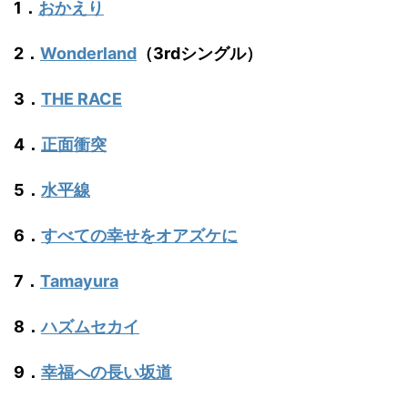
1．
おかえり
2．
Wonderland
（3rdシングル）
3．
THE RACE
4．
正面衝突
5．
水平線
6．
すべての幸せをオアズケに
7．
Tamayura
8．
ハズムセカイ
9．
幸福への長い坂道