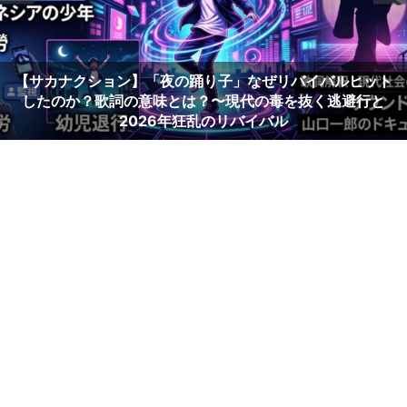
「C調言葉に御用心」歌詞の意味とは？～男は女に甘えられ
るのに弱い【サザンオールスターズ】