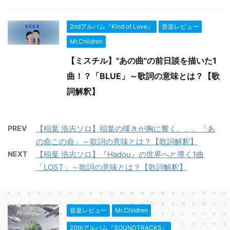
2ndアルバム『Kind of Love』
音楽レビュー
Mr.Children
【ミスチル】"あの曲"の前日談を描いた1
曲！？「BLUE」～歌詞の意味とは？【歌
詞解釈】
PREV
【稲葉 浩志ソロ】稲葉の嘆きが胸に響く。。。「あ
の命この命」～歌詞の意味とは？【歌詞解釈】
NEXT
【稲葉 浩志ソロ】『Hadou』の世界へと導く1曲
「LOST」～歌詞の意味とは？【歌詞解釈】
音楽レビュー
Mr.Children
20thアルバム『SOUNDTRACKS』