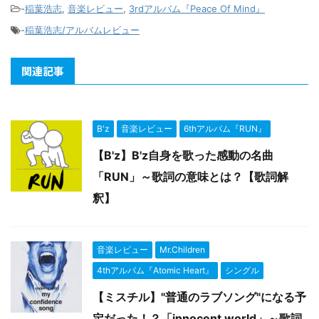
-
稲葉浩志
,
音楽レビュー
,
3rdアルバム『Peace Of Mind』
-
稲葉浩志/アルバムレビュー
関連記事
B'z
音楽レビュー
6thアルバム『RUN』
【B'z】B'z自身を歌った感動の名曲
「RUN」～歌詞の意味とは？【歌詞解
釈】
音楽レビュー
Mr.Children
4thアルバム『Atomic Heart』
シングル
【ミスチル】"普通のラブソング"になる予
定だった！？「innocent world」～歌詞