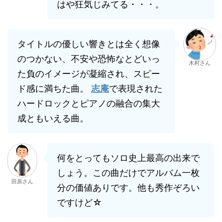
はや狂気じみてる・・・。
タイトルの優しい響きとは全く想像
のつかない、不安や恐怖なとどいっ
木村さん
た負のイメージが凝縮され、スピー
ド感に満ちた曲。
志庵
で表現された
ハードロックとピアノの融合の集大
成ともいえる曲。
何をとってもソロ史上最高の出来で
しょう。この曲だけでアルバム一枚
田原さん
分の価値ありです。他も秀作ぞろい
ですけど☆