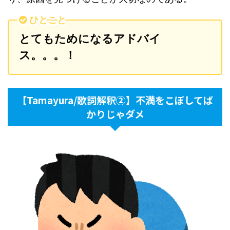
ひとこと
とてもためになるアドバイ
ス。。。！
【Tamayura/歌詞解釈②】不満をこぼしてば
かりじゃダメ