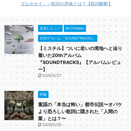
ズムセカイ」～歌詞の意味とは？【歌詞解釈】
音楽レビュー
Mr.Children
20thアルバム『SOUNDTRACKS』
【ミスチル】ついに老いの境地へと辿り
着いた20thアルバム
『SOUNDTRACKS』【アルバムレビュ
ー】
2026/5/27
特集
童謡の「本当は怖い」都市伝説〜オバケ
より恐ろしい歌詞に隠された「人間の
業」とは？〜
2026/5/25