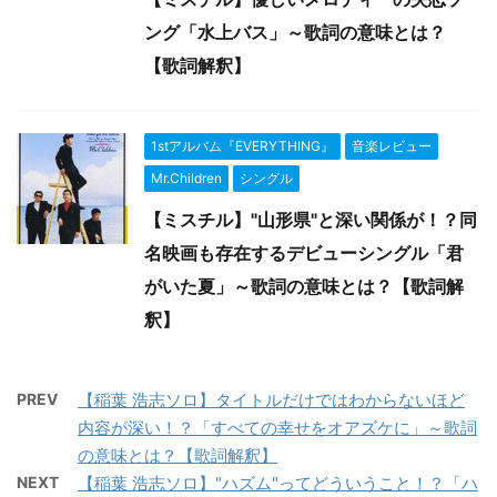
ング「水上バス」～歌詞の意味とは？
【歌詞解釈】
1stアルバム『EVERYTHING』
音楽レビュー
Mr.Children
シングル
【ミスチル】"山形県"と深い関係が！？同
名映画も存在するデビューシングル「君
がいた夏」～歌詞の意味とは？【歌詞解
釈】
PREV
【稲葉 浩志ソロ】タイトルだけではわからないほど
内容が深い！？「すべての幸せをオアズケに」～歌詞
の意味とは？【歌詞解釈】
NEXT
【稲葉 浩志ソロ】"ハズム"ってどういうこと！？「ハ