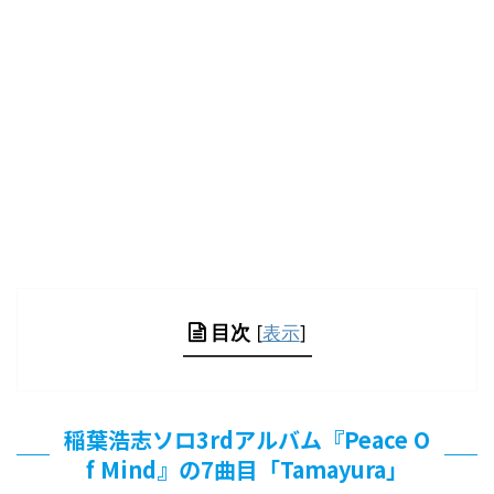
目次
[
表示
]
稲葉浩志ソロ3rdアルバム『Peace O
f Mind』の7曲目「Tamayura」