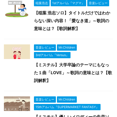
稲葉浩志
1stアルバム『マグマ』
音楽レビュー
【稲葉 浩志ソロ】タイトルだけではわか
らない深い内容！「愛なき道」～歌詞の
意味とは？【歌詞解釈】
音楽レビュー
Mr.Children
3rdアルバム『Versus』
【ミスチル】大学卒論のテーマにもなっ
た１曲「LOVE」～歌詞の意味とは？【歌
詞解釈】
音楽レビュー
Mr.Children
15thアルバム『SUPERMARKET FANTASY』
【ミスチル】優しいメロディーの失恋ソ