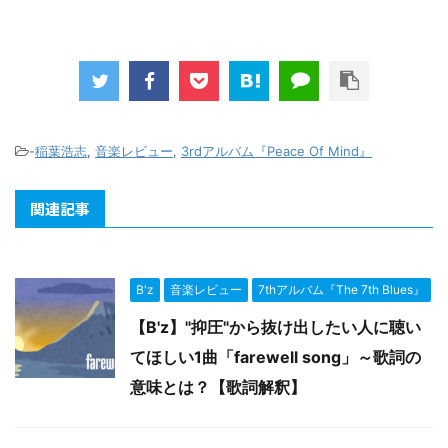
-
稲葉浩志
,
音楽レビュー
,
3rdアルバム『Peace Of Mind』
関連記事
B'z
音楽レビュー
7thアルバム『The 7th Blues』
【B'z】"抑圧"から抜け出したい人に聴い
てほしい1曲「farewell song」～歌詞の
意味とは？【歌詞解釈】