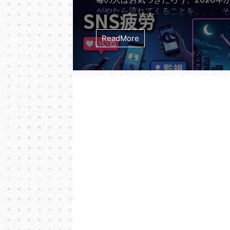
がやたら流れてくることを。。。 
ナクションの7thシングル「夜の踊
る。 リリースから実に14年。201
ReadMore
たれたサカナクションの「夜の踊り
2026年の今になって世界のストリ
ャートを理不尽なほどの勢いで席巻
る。 オリコン週間ストリーミング
では長らく500位圏外だったこの曲が
年5月13日の発表で突如と ...