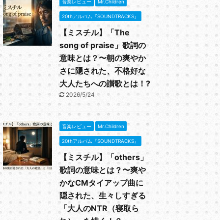
音楽レビュー
Mr.Children
20thアルバム『SOUNDTRACKS』
【ミスチル】「The
song of praise」歌詞の
意味とは？〜朝の爽やか
さに隠された、不格好な
大人たちへの讃歌とは！?
2026/5/24
音楽レビュー
Mr.Children
20thアルバム『SOUNDTRACKS』
【ミスチル】「others」
歌詞の意味とは？〜爽や
かなCMタイアップ曲に
隠された、生々しすぎる
「大人のNTR（寝取ら