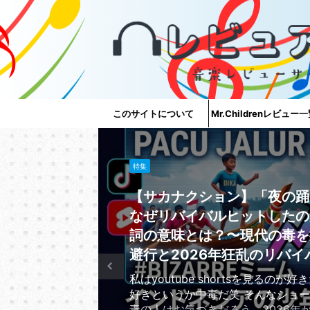
このサイトについて
Mr.Childrenレビュー
特集
【サカナクション】「夜の踊
なぜリバイバルヒットしたの
詞の意味とは？〜現代の毒を
避行と2026年狂乱のリバイ
私はyoutube shortsを見るのが
好きというか中毒だ笑 そんなショ
毒の人はお気づきだろう、2026年