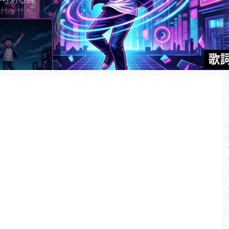
それがサカ
り子」であ
2年に世に放
子」が、
ーミングチ
してい
ランキング
、2026