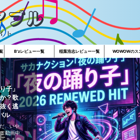
一覧
B'zレビュー一覧
稲葉浩志レビュー一覧
WOWOWのス
り子」
か？歌
抜く逃
バル
好きだ、いや
ート動画中
からある曲