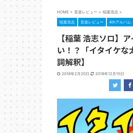
HOME
>
音楽レビュー
>
稲葉浩志
>
稲葉浩志
音楽レビュー
4thアルバム『
【稲葉 浩志ソロ】
い！？「イタイケな
詞解釈】
2018年2月20日
2018年12月15日