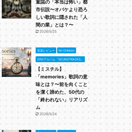
童謡の「本当は怖い」都
市伝説〜オバケより恐ろ
しい歌詞に隠された「人
間の業」とは？〜
2026/5/25
音楽レビュー
Mr.Children
20thアルバム『SOUNDTRACKS』
【ミスチル】
「memories」歌詞の意
味とは？〜前を向くこと
を潔く諦めた、50代の
「終われない」リアリズ
ム
2026/5/24