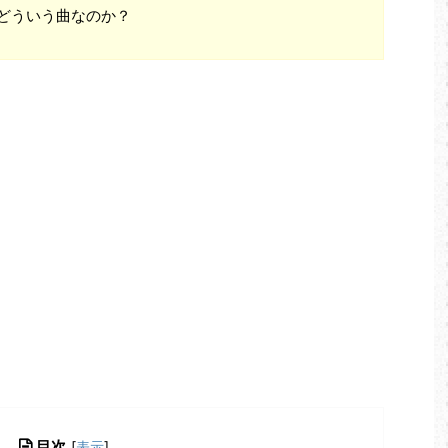
どういう曲なのか？
目次
[
表示
]