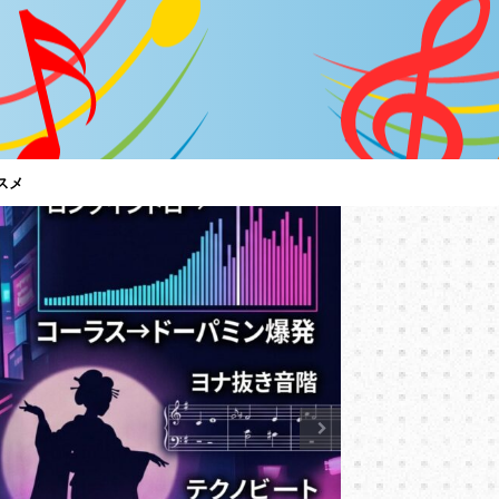
スメ
特集
「C調言
は？～男
【サザン
サザンオール
言葉に御用心
ど、ちゃんと
トアルバム『