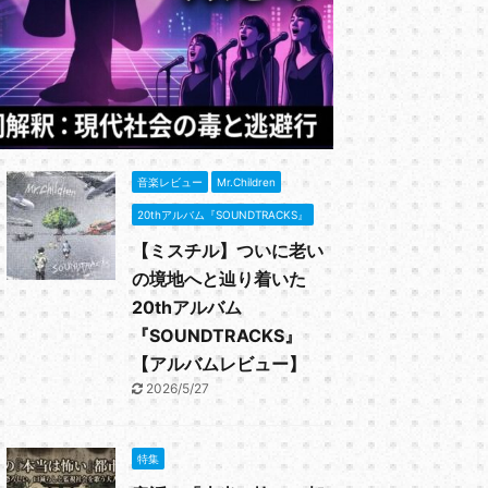
と、初期のシ
と思われる。
御用心」の歌
ReadMore
ーリンク サ
「勝手にシン
ったか解説 
とは？～急遽
「C調言葉に
音楽レビュー
Mr.Children
...
20thアルバム『SOUNDTRACKS』
【ミスチル】ついに老い
の境地へと辿り着いた
20thアルバム
『SOUNDTRACKS』
【アルバムレビュー】
2026/5/27
特集