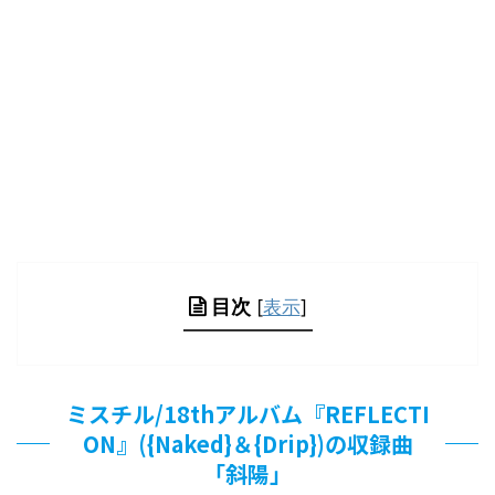
目次
[
表示
]
ミスチル/18thアルバム『REFLECTI
ON』({Naked}＆{Drip})の収録曲
「斜陽」