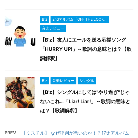
B'z
2ndアルバム『OFF THE LOCK』
音楽レビュー
【B'z】友人にエールを送る応援ソング
「HURRY UP!」～歌詞の意味とは？【歌
詞解釈】
B'z
音楽レビュー
シングル
【B'z】シングルにしては"やり過ぎ"じゃ
ないこれ…「Liar! Liar!」～歌詞の意味と
は？【歌詞解釈】
PREV
【ミスチル】 なぜ評判が悪いのか！？17thアルバム