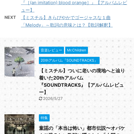
『［(an imitation) blood orange］』【アルバムレビ
ュー】
NEXT
【ミスチル】きらびやかでゴージャスな１曲
「Melody」～歌詞の意味とは？【歌詞解釈】
音楽レビュー
Mr.Children
20thアルバム『SOUNDTRACKS』
【ミスチル】ついに老いの境地へと辿り
着いた20thアルバム
『SOUNDTRACKS』【アルバムレビュ
ー】
2026/5/27
特集
童謡の「本当は怖い」都市伝説〜オバケ