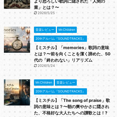
より恐ろしい歌詞に隠された「人間の
業」とは？〜
2026/5/25
音楽レビュー
Mr.Children
20thアルバム『SOUNDTRACKS』
【ミスチル】「memories」歌詞の意味
とは？〜前を向くことを潔く諦めた、50
代の「終われない」リアリズム
2026/5/24
Mr.Children
音楽レビュー
20thアルバム『SOUNDTRACKS』
【ミスチル】「The song of praise」歌
詞の意味とは？〜朝の爽やかさに隠され
た、不格好な大人たちへの讃歌とは！?