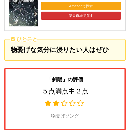
Amazon
楽天市場
ひとこと
物憂げな気分に浸りたい人はぜひ
「斜陽
」の評価
５点満点中２点
物憂げソング