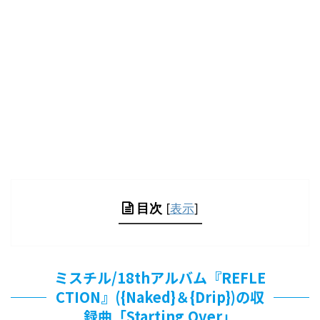
目次
[
表示
]
ミスチル/18thアルバム『REFLE
CTION』({Naked}＆{Drip})の収
録曲「Starting Over」