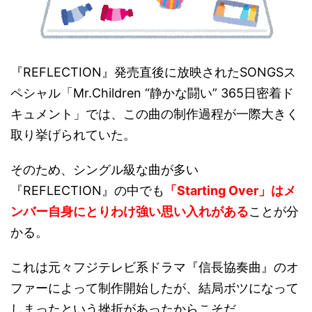
『REFLECTION』発売直後に放映されたSONGSス
ペシャル「Mr.Children “静かな闘い” 365日密着ド
キュメント」では、この曲の制作過程が一際大きく
取り挙げられていた。
そのため、シングル級な曲が多い
『REFLECTION』の中でも
「Starting Over」はメ
ンバー自身に
とりわけ
強い思い入れがある
ことが分
かる。
これは元々フジテレビ系ドラマ『信長協奏曲』のオ
ファーによって制作開始したが、結局ボツになって
しまったという挫折があったからこそだ。