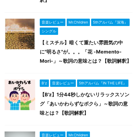
音楽レビュー
Mr.Children
5thアルバム『深海』
シングル
【ミスチル】暗くて重たい雰囲気の中
に"明るさ"が。。。「花 -Memento-
Mori-」～歌詞の意味とは？【歌詞解釈】
B'z
音楽レビュー
5thアルバム『IN THE LIFE』
【B'z】1分44秒しかないリラックスソン
グ「あいかわらずなボクら」～歌詞の意
味とは？【歌詞解釈】
音楽レビュー
Mr.Children