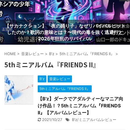
【サカナクション】「夜の踊り子」なぜリバイバルヒット
したのか？歌詞の意味とは？〜現代の毒を抜く逃避行と
2026年狂乱のリバイバル
HOME
>
音楽レビュー
>
B'z
>
5thミニアルバム『FRIENDS II』
>
5thミニアルバム『FRIENDS II』
B'z
音楽レビュー
5thミニアルバム『FRIENDS II』
【B'z】ダークでアダルティーなマニア向
け作品！？5thミニアルバム『FRIENDS
II』【アルバムレビュー】
2021/10/27
B'z/ミニアルバムレビュー