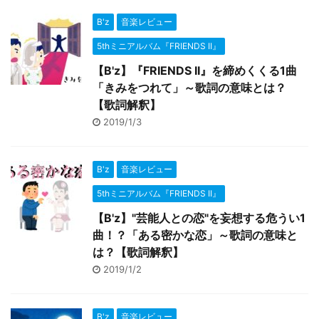
B'z
音楽レビュー
5thミニアルバム『FRIENDS II』
【B'z】『FRIENDS II』を締めくくる1曲
「きみをつれて」～歌詞の意味とは？
【歌詞解釈】
2019/1/3
B'z
音楽レビュー
5thミニアルバム『FRIENDS II』
【B'z】"芸能人との恋"を妄想する危うい1
曲！？「ある密かな恋」～歌詞の意味と
は？【歌詞解釈】
2019/1/2
B'z
音楽レビュー