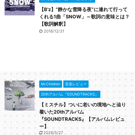
【B'z】”静かな雪降る夜”に連れて行って
くれる1曲「SNOW」～歌詞の意味とは？
【歌詞解釈】
2018/12/31
Mr.Children
音楽レビュー
20thアルバム『SOUNDTRACKS』
【ミスチル】ついに老いの境地へと辿り
着いた20thアルバム
『SOUNDTRACKS』【アルバムレビュ
ー】
2026/5/27