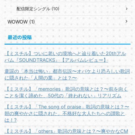
配信限定シングル (10)
WOWOW (1)
最近の投稿
【ミスチル】ついに老いの境地へと辿り着いた20thアル
バム『SOUNDTRACKS』【アルバムレビュー】
童謡の「本当は怖い」都市伝説〜オバケより恐ろしい歌詞
に隠された「人間の業」とは？〜
【ミスチル】「memories」歌詞の意味とは？〜前を向く
ことを潔く諦めた、50代の「終われない」リアリズム
【ミスチル】「The song of praise」歌詞の意味とは？〜
朝の爽やかさに隠された、不格好な大人たちへの讃歌と
は！?
【ミスチル】「others」歌詞の意味とは？〜爽やかなCM