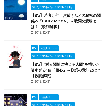
5thミニアルバム『FRIENDS II』
【B'z】若者と年上お姉さんとの秘密の関
係♡「BABY MOON」～歌詞の意味と
は？【歌詞解釈】
2018/12/31
B'z
音楽レビュー
5thミニアルバム『FRIENDS II』
【B'z】"対人関係に怯える人間"を描いた
暗すぎる1曲「傷心」～歌詞の意味とは？
【歌詞解釈】
2018/12/31
B'z
音楽レビュー
5thミニアルバム『FRIENDS II』