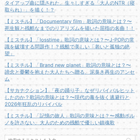
タイアップ曲に隠された、生々しすぎる「大人のNTR（寝
取られ）」を描く！？
【ミスチル】「Documentary film」歌詞の意味とは？〜
死生観と残酷なまでのリアリズムを描いた屈指の名曲！！
【ミスチル】「losstime」歌詞の意味とは？〜J-POPの常
識を破壊する問題作！？残酷で美しい「老いと孤独の絶
望」
【ミスチル】「Brand new planet」歌詞の意味とは？〜
諦念と憂鬱を抱えた大人たちへ贈る、泥臭き再生のアンセ
ム
【サカナクション】「夜の踊り子」なぜリバイバルヒット
したのか？歌詞の意味とは？〜現代の毒を抜く逃避行と
2026年狂乱のリバイバル
【ミスチル】「記憶の旅人」歌詞の意味とは？〜感動ポル
ノを許さない、大人のための残酷で優しい鎮魂歌