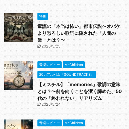
特集
童謡の「本当は怖い」都市伝説〜オバケ
より恐ろしい歌詞に隠された「人間の
業」とは？〜
2026/5/25
音楽レビュー
Mr.Children
20thアルバム『SOUNDTRACKS』
【ミスチル】「memories」歌詞の意味
とは？〜前を向くことを潔く諦めた、50
代の「終われない」リアリズム
2026/5/24
音楽レビュー
Mr.Children