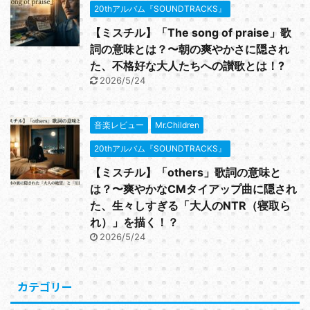
20thアルバム『SOUNDTRACKS』
【ミスチル】「The song of praise」歌
詞の意味とは？〜朝の爽やかさに隠され
た、不格好な大人たちへの讃歌とは！?
2026/5/24
音楽レビュー
Mr.Children
20thアルバム『SOUNDTRACKS』
【ミスチル】「others」歌詞の意味と
は？〜爽やかなCMタイアップ曲に隠され
た、生々しすぎる「大人のNTR（寝取ら
れ）」を描く！？
2026/5/24
カテゴリー