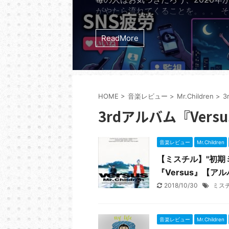
がやたら流れてくることを。。。 
ナクションの7thシングル「夜の踊
る。 リリースから実に14年。201
ReadMore
たれたサカナクションの「夜の踊り
2026年の今になって世界のストリ
ャートを理不尽なほどの勢いで席巻
る。 オリコン週間ストリーミング
では長らく500位圏外だったこの曲が
HOME
>
音楽レビュー
>
Mr.Children
>
3
年5月13日の発表で突如と ...
3rdアルバム『Versu
音楽レビュー
Mr.Children
【ミスチル】"初期
『Versus』【ア
2018/10/30
ミス
音楽レビュー
Mr.Children