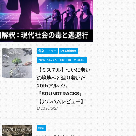
と、初期のシ
と思われる。
御用心」の歌
ReadMore
ールスターズ
ッド」がどれ
としのエリー
グルになった
心」の基本情報 出
音楽レビュー
Mr.Children
20thアルバム『SOUNDTRACKS』
【ミスチル】ついに老い
の境地へと辿り着いた
20thアルバム
『SOUNDTRACKS』
【アルバムレビュー】
2026/5/27
特集