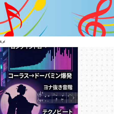
スメ
特集
「C調言
は？～男
【サザン
サザンオール
言葉に御用心
ど、ちゃんと
トアルバム『