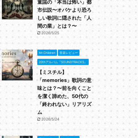
童謡の「本当は怖い」都
市伝説〜オバケより恐ろ
しい歌詞に隠された「人
間の業」とは？〜
2026/5/25
Mr.Children
音楽レビュー
20thアルバム『SOUNDTRACKS』
【ミスチル】
「memories」歌詞の意
味とは？〜前を向くこと
を潔く諦めた、50代の
「終われない」リアリズ
ム
2026/5/24