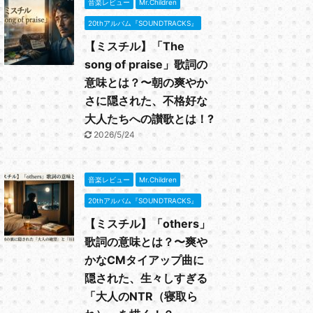
音楽レビュー
Mr.Children
20thアルバム『SOUNDTRACKS』
【ミスチル】「The
song of praise」歌詞の
意味とは？〜朝の爽やか
さに隠された、不格好な
大人たちへの讃歌とは！?
2026/5/24
音楽レビュー
Mr.Children
20thアルバム『SOUNDTRACKS』
【ミスチル】「others」
歌詞の意味とは？〜爽や
かなCMタイアップ曲に
隠された、生々しすぎる
「大人のNTR（寝取ら