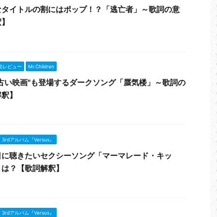
なタイトルの割にはポップ！？「逃亡者」～歌詞の意
釈】
楽レビュー
Mr.Children
古い映画"も登場するダークソング「蜃気楼」～歌詞の
解釈】
3rdアルバム『Versus』
日に聴きたいセクシーソング「マーマレード・キッ
とは？【歌詞解釈】
3rdアルバム『Versus』