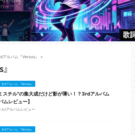
それがサカ
り子」であ
2年に世に放
子」が、
ーミングチ
してい
ランキング
、2026
rdアルバム『Versus』
>
s』
3rdアルバム『Versus』
ミスチル"の集大成だけど影が薄い！？3rdアルバム
ルバムレビュー】
チル/アルバムレビュー
3rdアルバム『Versus』