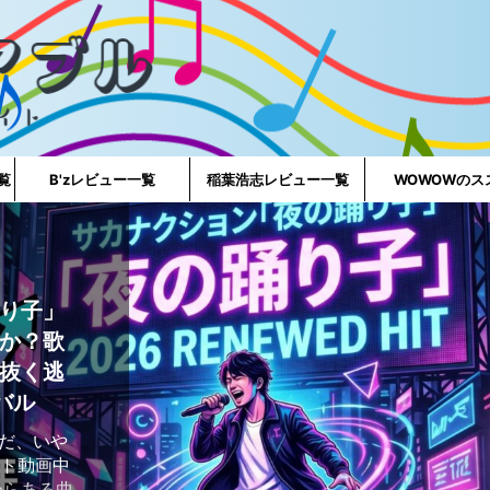
一覧
B'zレビュー一覧
稲葉浩志レビュー一覧
WOWOWのス
り子」
か？歌
抜く逃
バル
好きだ、いや
ート動画中
からある曲