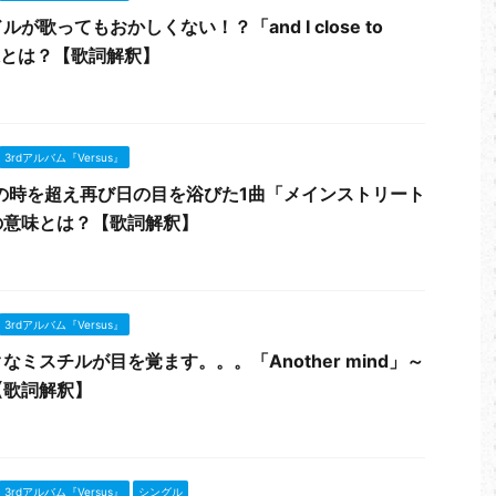
歌ってもおかしくない！？「and I close to
味とは？【歌詞解釈】
3rdアルバム『Versus』
の時を超え再び日の目を浴びた1曲「メインストリート
の意味とは？【歌詞解釈】
3rdアルバム『Versus』
ミスチルが目を覚ます。。。「Another mind」～
【歌詞解釈】
3rdアルバム『Versus』
シングル