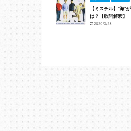
【ミスチル】"海"
は？【歌詞解釈】
2020/3/28