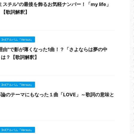
スチル"の最後を飾るお気軽ナンバー！「my life」
？【歌詞解釈】
3rdアルバム『Versus』
理由"で影が薄くなった1曲！？「さよならは夢の中
とは？【歌詞解釈】
3rdアルバム『Versus』
論のテーマにもなった１曲「LOVE」～歌詞の意味と
3rdアルバム『Versus』