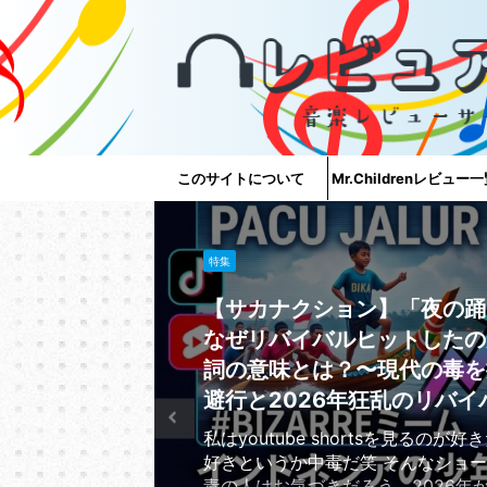
このサイトについて
Mr.Childrenレビュー
特集
【サカナクション】「夜の踊
なぜリバイバルヒットしたの
詞の意味とは？〜現代の毒を
避行と2026年狂乱のリバイ
私はyoutube shortsを見るのが
好きというか中毒だ笑 そんなショ
毒の人はお気づきだろう、2026年