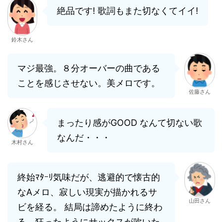
絶品です! 歌詞もまた切なくてイイ!
鈴木さん
マジ最強。８分オーバーの曲である
ことを感じさせない。美メロです。
佐藤さん
まったり感がGOOD なんて切ない歌
なんだ・・・
木村さん
終始ﾏﾀｰﾘ気味だが、逃避的で懐古的
なAメロ、寂しい現実が描かれるサ
山田さん
ビを経る。 結局は諦めたように終わ
る。狂ったようにサックスが吹いた