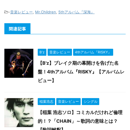
-
音楽レビュー
,
Mr.Children
,
5thアルバム『深海』
関連記事
B'z
音楽レビュー
4thアルバム『RISKY』
【B'z】ブレイク期の幕開けを告げた名
盤！4thアルバム『RISKY』【アルバムレ
ビュー】
稲葉浩志
音楽レビュー
シングル
【稲葉 浩志ソロ】コミカルだけれど倫理
的！？「CHAIN」～歌詞の意味とは？
【歌詞解釈】