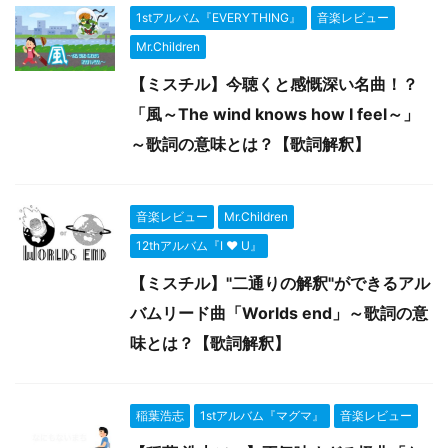
1stアルバム『EVERYTHING』
音楽レビュー
Mr.Children
【ミスチル】今聴くと感慨深い名曲！？
「風～The wind knows how I feel～」
～歌詞の意味とは？【歌詞解釈】
音楽レビュー
Mr.Children
12thアルバム『I ♥ U』
【ミスチル】"二通りの解釈"ができるアル
バムリード曲「Worlds end」～歌詞の意
味とは？【歌詞解釈】
稲葉浩志
1stアルバム『マグマ』
音楽レビュー