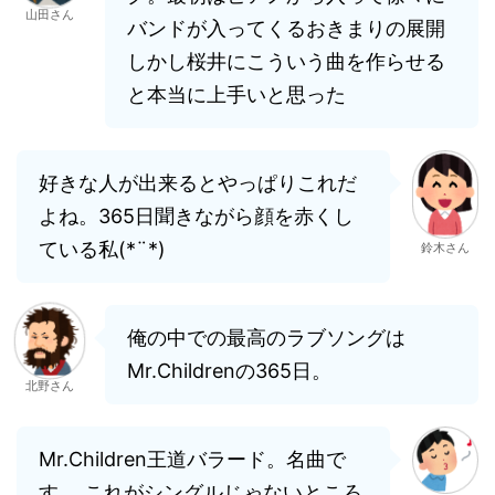
山田さん
バンドが入ってくるおきまりの展開
しかし桜井にこういう曲を作らせる
と本当に上手いと思った
好きな人が出来るとやっぱりこれだ
よね。365日聞きながら顔を赤くし
ている私(*¨*)
鈴木さん
俺の中での最高のラブソングは
Mr.Childrenの365日。
北野さん
Mr.Children王道バラード。名曲で
す。 これがシングルじゃないところ