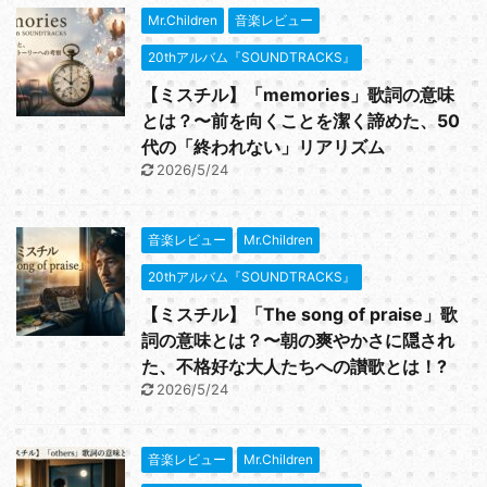
Mr.Children
音楽レビュー
20thアルバム『SOUNDTRACKS』
【ミスチル】「memories」歌詞の意味
とは？〜前を向くことを潔く諦めた、50
代の「終われない」リアリズム
2026/5/24
音楽レビュー
Mr.Children
20thアルバム『SOUNDTRACKS』
【ミスチル】「The song of praise」歌
詞の意味とは？〜朝の爽やかさに隠され
た、不格好な大人たちへの讃歌とは！?
2026/5/24
音楽レビュー
Mr.Children