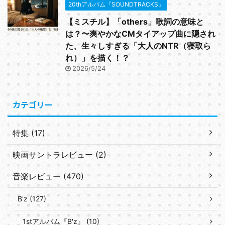
20thアルバム『SOUNDTRACKS』
【ミスチル】「others」歌詞の意味と
は？〜爽やかなCMタイアップ曲に隠され
た、生々しすぎる「大人のNTR（寝取ら
れ）」を描く！？
2026/5/24
カテゴリー
特集 (17)
映画サントラレビュー (2)
音楽レビュー (470)
B'z (127)
1stアルバム『B'z』 (10)