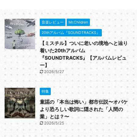
音楽レビュー
Mr.Children
20thアルバム『SOUNDTRACKS』
【ミスチル】ついに老いの境地へと辿り
着いた20thアルバム
『SOUNDTRACKS』【アルバムレビュ
ー】
2026/5/27
特集
童謡の「本当は怖い」都市伝説〜オバケ
より恐ろしい歌詞に隠された「人間の
業」とは？〜
2026/5/25