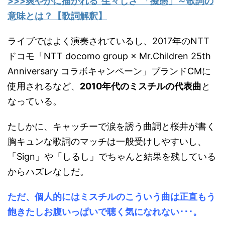
>>>爽やかに描かれる"生々しさ"「擬態」～歌詞の
意味とは？【歌詞解釈】
ライブではよく演奏されているし、2017年のNTT
ドコモ「NTT docomo group × Mr.Children 25th
Anniversary コラボキャンペーン」ブランドCMに
使用されるなど、
2010年代のミスチルの代表曲
と
なっている。
たしかに、キャッチーで涙を誘う曲調と桜井が書く
胸キュンな歌詞のマッチは一般受けしやすいし、
「Sign」や「しるし」でちゃんと結果を残している
からハズレなしだ。
ただ、個人的にはミスチルのこういう曲は正直もう
飽きたしお腹いっぱいで聴く気になれない･･･。