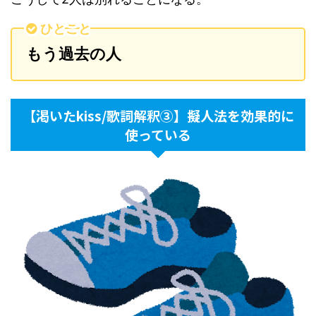
ひとこと
もう過去の人
【渇いたkiss/歌詞解釈③】擬人法を効果的に
使っている