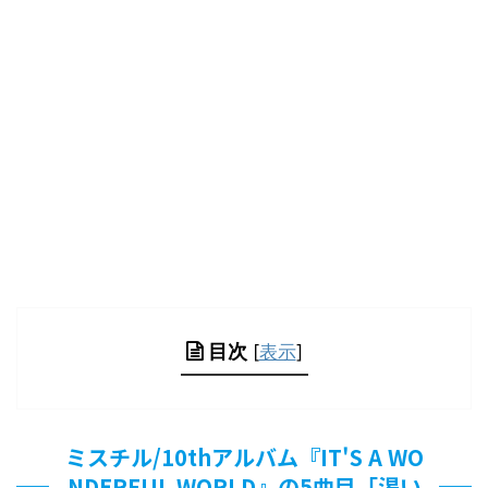
目次
[
表示
]
ミスチル/10thアルバム『IT'S A WO
NDERFUL WORLD』の5曲目「渇い