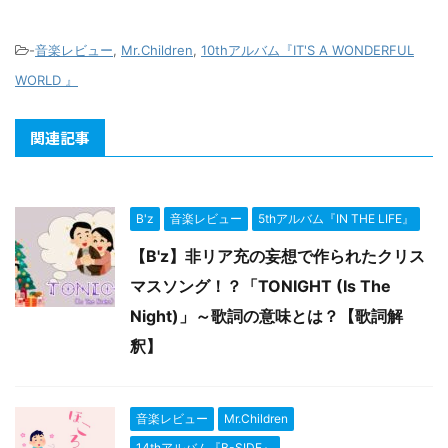
-
音楽レビュー
,
Mr.Children
,
10thアルバム『IT'S A WONDERFUL
WORLD 』
関連記事
B'z
音楽レビュー
5thアルバム『IN THE LIFE』
【B'z】非リア充の妄想で作られたクリス
マスソング！？「TONIGHT (Is The
Night)」～歌詞の意味とは？【歌詞解
釈】
音楽レビュー
Mr.Children
14thアルバム『B-SIDE』