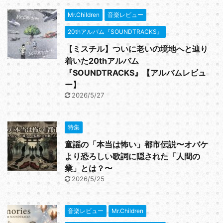
Mr.Children
音楽レビュー
20thアルバム『SOUNDTRACKS』
【ミスチル】ついに老いの境地へと辿り
着いた20thアルバム
『SOUNDTRACKS』【アルバムレビュ
ー】
2026/5/27
特集
童謡の「本当は怖い」都市伝説〜オバケ
より恐ろしい歌詞に隠された「人間の
業」とは？〜
2026/5/25
音楽レビュー
Mr.Children