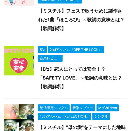
【ミスチル】フェスで歌うために製作さ
れた1曲「ほころび」～歌詞の意味とは？
【歌詞解釈】
B'z
2ndアルバム『OFF THE LOCK』
音楽レビュー
【B'z】恋人にとっては安全！？
「SAFETY LOVE」～歌詞の意味とは？
【歌詞解釈】
配信限定シングル
音楽レビュー
Mr.Children
18thアルバム『REFLECTION』
シングル
【ミスチル】"母の愛"をテーマにした地味