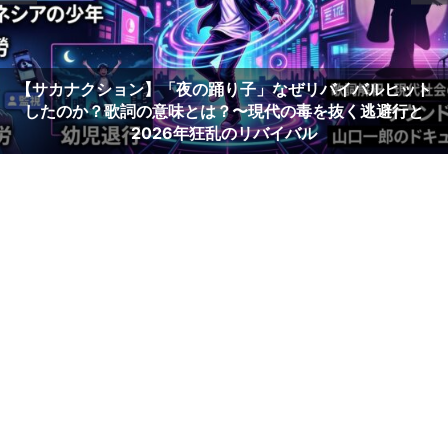
「C調言葉に御用心」歌詞の意味とは？～男は女に甘えられ
るのに弱い【サザンオールスターズ】