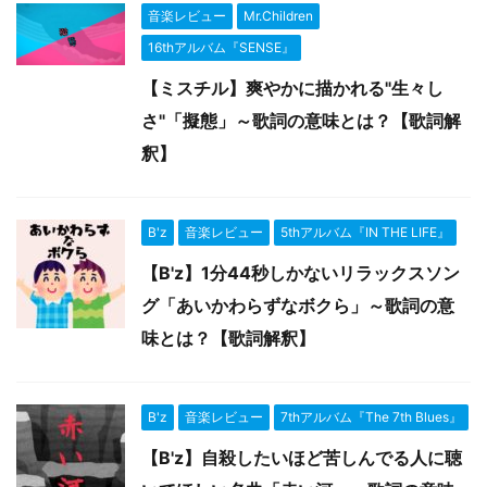
音楽レビュー
Mr.Children
16thアルバム『SENSE』
【ミスチル】爽やかに描かれる"生々し
さ"「擬態」～歌詞の意味とは？【歌詞解
釈】
B'z
音楽レビュー
5thアルバム『IN THE LIFE』
【B'z】1分44秒しかないリラックスソン
グ「あいかわらずなボクら」～歌詞の意
味とは？【歌詞解釈】
B'z
音楽レビュー
7thアルバム『The 7th Blues』
【B'z】自殺したいほど苦しんでる人に聴