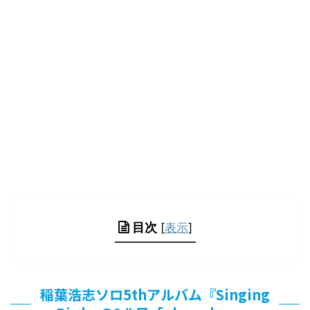
目次
[
表示
]
稲葉浩志ソロ5thアルバム『Singing