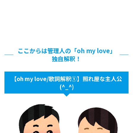
ここからは管理人の「oh my love」
独自解釈！
【oh my love/歌詞解釈①】照れ屋な主人公
(^_^)