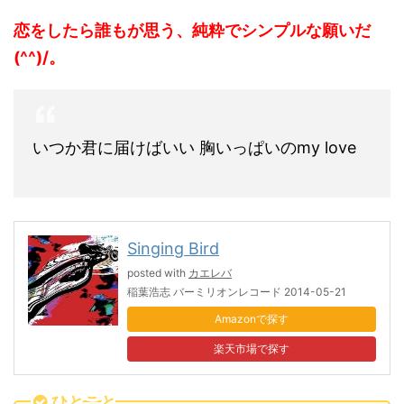
恋をしたら誰もが思う、純粋でシンプルな願いだ
(^^)/。
いつか君に届けばいい 胸いっぱいのmy love
Singing Bird
posted with
カエレバ
稲葉浩志 バーミリオンレコード 2014-05-21
Amazon
楽天市場
ひとこと