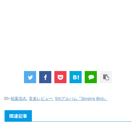
-
稲葉浩志
,
音楽レビュー
,
5thアルバム『Singing Bird』
関連記事