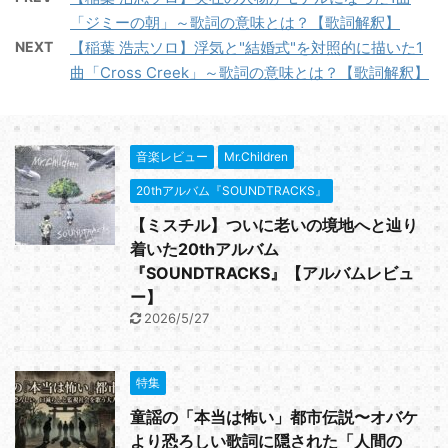
「ジミーの朝」～歌詞の意味とは？【歌詞解釈】
NEXT
【稲葉 浩志ソロ】浮気と"結婚式"を対照的に描いた1
曲「Cross Creek」～歌詞の意味とは？【歌詞解釈】
音楽レビュー
Mr.Children
20thアルバム『SOUNDTRACKS』
【ミスチル】ついに老いの境地へと辿り
着いた20thアルバム
『SOUNDTRACKS』【アルバムレビュ
ー】
2026/5/27
特集
童謡の「本当は怖い」都市伝説〜オバケ
より恐ろしい歌詞に隠された「人間の