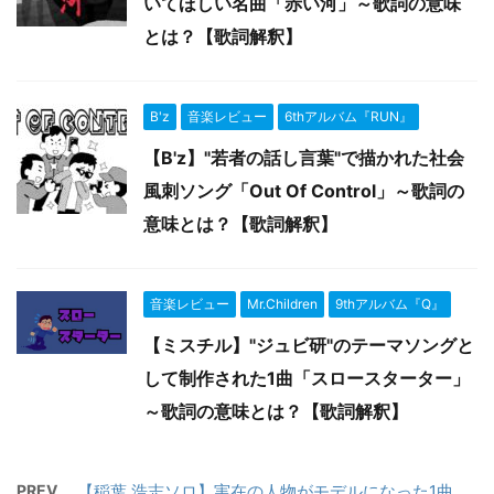
いてほしい名曲「赤い河」～歌詞の意味
とは？【歌詞解釈】
B'z
音楽レビュー
6thアルバム『RUN』
【B'z】"若者の話し言葉"で描かれた社会
風刺ソング「Out Of Control」～歌詞の
意味とは？【歌詞解釈】
音楽レビュー
Mr.Children
9thアルバム『Q』
【ミスチル】"ジュビ研"のテーマソングと
して制作された1曲「スロースターター」
～歌詞の意味とは？【歌詞解釈】
PREV
【稲葉 浩志ソロ】実在の人物がモデルになった1曲