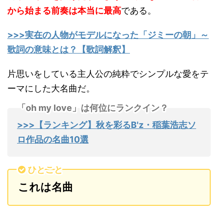
から始まる前奏は本当に最高
である。
>>>実在の人物がモデルになった「ジミーの朝」～
歌詞の意味とは？【歌詞解釈】
片思いをしている主人公の純粋でシンプルな愛をテ
ーマにした大名曲だ。
「oh my love」は何位にランクイン？
>>>【ランキング】秋を彩るB'z・稲葉浩志ソ
ロ作品の名曲10選
ひとこと
これは名曲