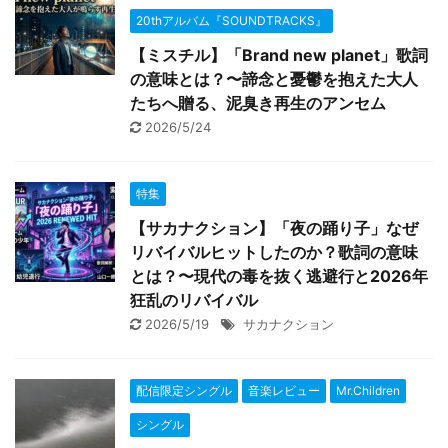
20thアルバム『SOUNDTRACKS』
【ミスチル】「Brand new planet」歌詞
の意味とは？〜諦念と憂鬱を抱えた大人
たちへ贈る、泥臭き再生のアンセム
2026/5/24
特集
【サカナクション】「夜の踊り子」なぜ
リバイバルヒットしたのか？歌詞の意味
とは？〜現代の毒を抜く逃避行と2026年
狂乱のリバイバル
2026/5/19
サカナクション
配信限定シングル
音楽レビュー
Mr.Children
シングル