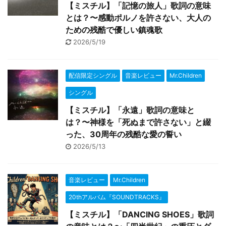
【ミスチル】「記憶の旅人」歌詞の意味
とは？〜感動ポルノを許さない、大人の
ための残酷で優しい鎮魂歌
2026/5/19
配信限定シングル
音楽レビュー
Mr.Children
シングル
【ミスチル】「永遠」歌詞の意味と
は？〜神様を「死ぬまで許さない」と綴
った、30周年の残酷な愛の誓い
2026/5/13
音楽レビュー
Mr.Children
20thアルバム『SOUNDTRACKS』
【ミスチル】「DANCING SHOES」歌詞