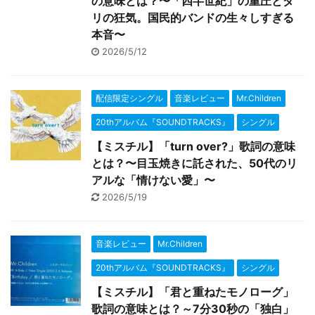
の意味とは？〜「四半世紀」の重圧とダ
リの狂気。国民的バンドの生々しすぎる
本音〜
2026/5/12
配信限定シングル
音楽レビュー
Mr.Children
20thアルバム『SOUNDTRACKS』
シングル
【ミスチル】「turn over?」歌詞の意味
とは？〜目玉焼きに託された、50代のリ
アルな「情けない愛」〜
2026/5/19
音楽レビュー
Mr.Children
20thアルバム『SOUNDTRACKS』
シングル
【ミスチル】「君と重ねたモノローグ」
歌詞の意味とは？～7分30秒の「独白」