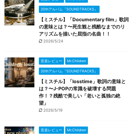
20thアルバム『SOUNDTRACKS』
【ミスチル】「Documentary film」歌詞
の意味とは？〜死生観と残酷なまでのリ
アリズムを描いた屈指の名曲！！
2026/5/24
音楽レビュー
Mr.Children
20thアルバム『SOUNDTRACKS』
【ミスチル】「losstime」歌詞の意味と
は？〜J-POPの常識を破壊する問題
作！？残酷で美しい「老いと孤独の絶
望」
2026/5/19
音楽レビュー
Mr.Children