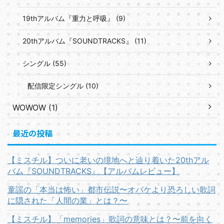
19thアルバム『重力と呼吸』 (9)
20thアルバム『SOUNDTRACKS』 (11)
シングル (55)
配信限定シングル (10)
WOWOW (1)
最近の投稿
【ミスチル】ついに老いの境地へと辿り着いた20thアル
バム『SOUNDTRACKS』【アルバムレビュー】
童謡の「本当は怖い」都市伝説〜オバケより恐ろしい歌詞
に隠された「人間の業」とは？〜
【ミスチル】「memories」歌詞の意味とは？〜前を向く