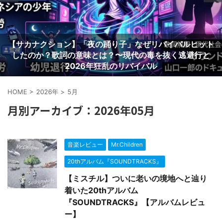
【サカナクション】「夜の踊り子」なぜリバイバルヒット
したのか？歌詞の意味とは？〜現代の毒を抜く逃避行と
2026年狂乱のリバイバル
HOME
>
2026年
>
5月
月別アーカイブ：2026年05月
音楽レビュー
Mr.Children
20thアルバム『SOUNDTRACKS』
【ミスチル】ついに老いの境地へと辿り
着いた20thアルバム
『SOUNDTRACKS』【アルバムレビュ
ー】