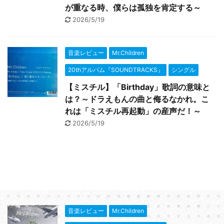
が重なる時、僕らは孤独を肯定する～
2026/5/19
音楽レビュー
Mr.Children
20thアルバム『SOUNDTRACKS』
シングル
【ミスチル】「Birthday」歌詞の意味と
は？～ドラえもんの曲と侮るなかれ。こ
れは「ミスチル再起動」の産声だ！～
2026/5/19
音楽レビュー
Mr.Children