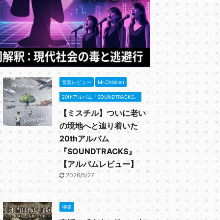
と、初期のシ
と思われる。
御用心」の歌
ReadMore
ーリンク サ
「勝手にシン
ったか解説 
とは？～急遽
「C調言葉に
音楽レビュー
Mr.Children
...
20thアルバム『SOUNDTRACKS』
【ミスチル】ついに老い
の境地へと辿り着いた
20thアルバム
『SOUNDTRACKS』
【アルバムレビュー】
2026/5/27
特集