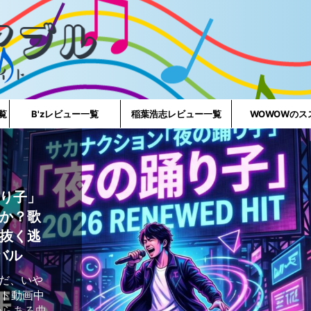
一覧
B'zレビュー一覧
稲葉浩志レビュー一覧
WOWOWのス
り子」
か？歌
抜く逃
バル
好きだ、いや
ート動画中
からある曲