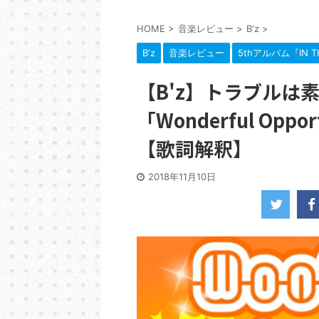
HOME
>
音楽レビュー
>
B'z
>
B'z
音楽レビュー
5thアルバム『IN TH
【B'z】トラブルは
「Wonderful Op
【歌詞解釈】
2018年11月10日