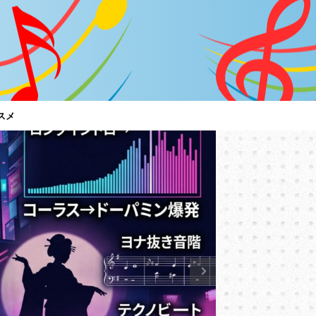
スメ
特集
「C調言
は？～男
【サザン
サザンオール
言葉に御用心
ど、ちゃんと
トアルバム『