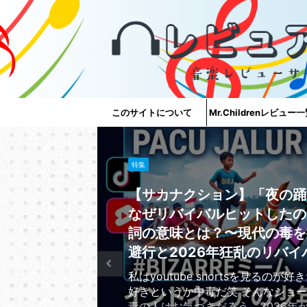
このサイトについて
Mr.Childrenレビュー
特集
【サカナクション】「夜の踊
なぜリバイバルヒットしたの
詞の意味とは？〜現代の毒を
避行と2026年狂乱のリバイ
私はyoutube shortsを見るのが
好きというか中毒だ笑 そんなショ
毒の人はお気づきだろう、2026年