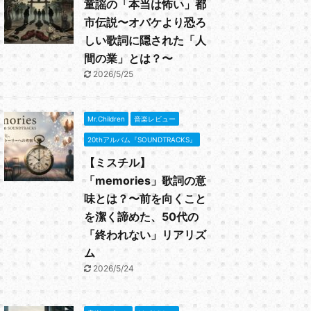
童謡の「本当は怖い」都
市伝説〜オバケより恐ろ
しい歌詞に隠された「人
間の業」とは？〜
2026/5/25
Mr.Children
音楽レビュー
20thアルバム『SOUNDTRACKS』
【ミスチル】
「memories」歌詞の意
味とは？〜前を向くこと
を潔く諦めた、50代の
「終われない」リアリズ
ム
2026/5/24