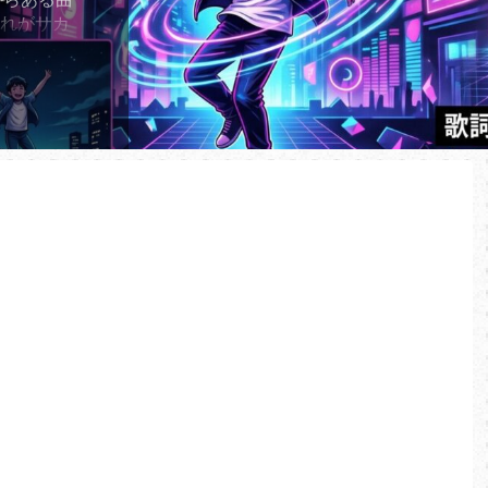
それがサカ
り子」であ
2年に世に放
子」が、
ーミングチ
してい
ランキング
、2026