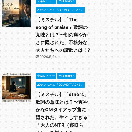
音楽レビュー
Mr.Children
20thアルバム『SOUNDTRACKS』
【ミスチル】「The
song of praise」歌詞の
意味とは？〜朝の爽やか
さに隠された、不格好な
大人たちへの讃歌とは！?
2026/5/24
音楽レビュー
Mr.Children
20thアルバム『SOUNDTRACKS』
【ミスチル】「others」
歌詞の意味とは？〜爽や
かなCMタイアップ曲に
隠された、生々しすぎる
「大人のNTR（寝取ら