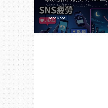
がやたら流れてくることを。。。 
ナクションの7thシングル「夜の踊
る。 リリースから実に14年。201
ReadMore
たれたサカナクションの「夜の踊り
2026年の今になって世界のストリ
ャートを理不尽なほどの勢いで席巻
る。 オリコン週間ストリーミング
では長らく500位圏外だったこの曲が
年5月13日の発表で突如と ...