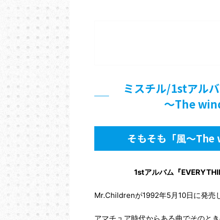
ミスチル/1stアルバ
～The win
そもそも「風～The wi
1stアルバム『EVERY
Mr.Childrenが1992年5月10日
アマチュア時代からある曲でそのとき