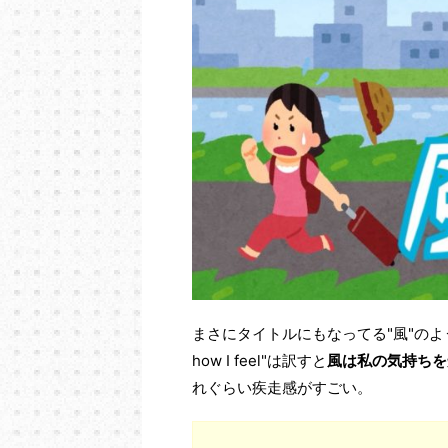
まさにタイトルにもなってる"風"のように
how I feel"は訳すと
風は私の気持ちを
れぐらい疾走感がすごい。