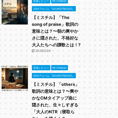
音楽レビュー
Mr.Children
20thアルバム『SOUNDTRACKS』
【ミスチル】「The
song of praise」歌詞の
意味とは？〜朝の爽やか
さに隠された、不格好な
大人たちへの讃歌とは！?
2026/5/24
音楽レビュー
Mr.Children
20thアルバム『SOUNDTRACKS』
【ミスチル】「others」
歌詞の意味とは？〜爽や
かなCMタイアップ曲に
隠された、生々しすぎる
「大人のNTR（寝取ら