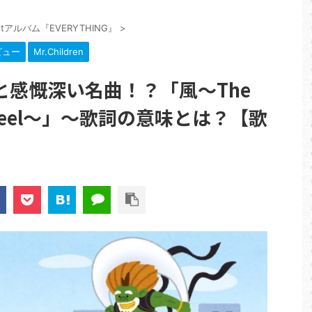
stアルバム『EVERYTHING』
>
ビュー
Mr.Children
と感慨深い名曲！？「風～The
w I feel～」～歌詞の意味とは？【歌