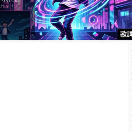
それがサカ
り子」であ
2年に世に放
子」が、
ーミングチ
してい
ランキング
、2026