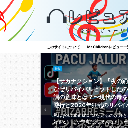
このサイトについて
Mr.Childrenレビュー
特集
【サカナクション】「夜の踊
なぜリバイバルヒットしたの
詞の意味とは？〜現代の毒を
避行と2026年狂乱のリバイ
私はyoutube shortsを見るのが
好きというか中毒だ笑 そんなショ
毒の人はお気づきだろう、2026年