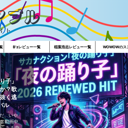
一覧
B'zレビュー一覧
稲葉浩志レビュー一覧
WOWOWのス
り子」
か？歌
抜く逃
バル
好きだ、いや
ート動画中
からある曲