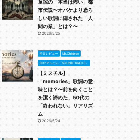
童謡の「本当は怖い」都
市伝説〜オバケより恐ろ
しい歌詞に隠された「人
間の業」とは？〜
2026/5/25
音楽レビュー
Mr.Children
20thアルバム『SOUNDTRACKS』
【ミスチル】
「memories」歌詞の意
味とは？〜前を向くこと
を潔く諦めた、50代の
「終われない」リアリズ
ム
2026/5/24