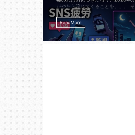
がやたら流れてくることを。。。 
ナクションの7thシングル「夜の踊
る。 リリースから実に14年。201
ReadMore
たれたサカナクションの「夜の踊り
2026年の今になって世界のストリ
ャートを理不尽なほどの勢いで席巻
る。 オリコン週間ストリーミング
では長らく500位圏外だったこの曲が
年5月13日の発表で突如と ...