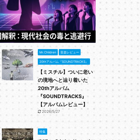
と、初期のシ
と思われる。
御用心」の歌
ReadMore
ーリンク サ
「勝手にシン
ったか解説 
とは？～急遽
「C調言葉に
Mr.Children
音楽レビュー
...
20thアルバム『SOUNDTRACKS』
【ミスチル】ついに老い
の境地へと辿り着いた
20thアルバム
『SOUNDTRACKS』
【アルバムレビュー】
2026/5/27
特集