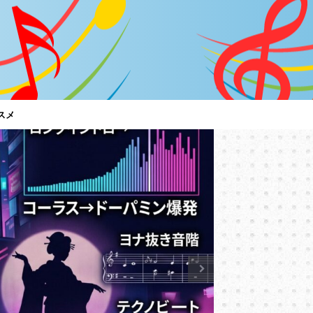
スメ
特集
「C調言
は？～男
【サザン
サザンオール
言葉に御用心
ど、ちゃんと
トアルバム『