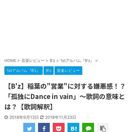
HOME
>
音楽レビュー
>
B'z
>
1stアルバム『B'z』
>
1stアルバム『B'z』
B'z
音楽レビュー
【B'z】稲葉の"営業"に対する嫌悪感！？
「孤独にDance in vain」～歌詞の意味と
は？【歌詞解釈】
2018年9月13日
2018年11月23日