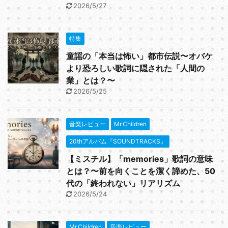
2026/5/27
特集
童謡の「本当は怖い」都市伝説〜オバケ
より恐ろしい歌詞に隠された「人間の
業」とは？〜
2026/5/25
音楽レビュー
Mr.Children
20thアルバム『SOUNDTRACKS』
【ミスチル】「memories」歌詞の意味
とは？〜前を向くことを潔く諦めた、50
代の「終われない」リアリズム
2026/5/24
Mr.Children
音楽レビュー