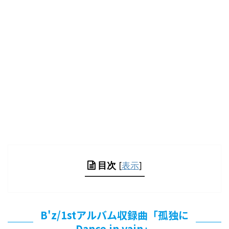
目次
[
表示
]
B'z/1stアルバム収録曲「孤独に
Dance in vain」