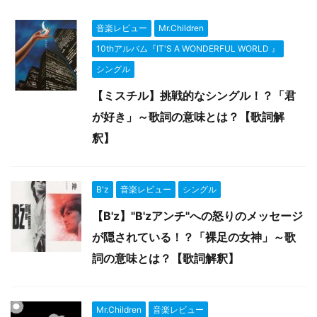
音楽レビュー
Mr.Children
10thアルバム『IT'S A WONDERFUL WORLD 』
シングル
【ミスチル】挑戦的なシングル！？「君
が好き」～歌詞の意味とは？【歌詞解
釈】
B'z
音楽レビュー
シングル
【B'z】"B'zアンチ"への怒りのメッセージ
が隠されている！？「裸足の女神」～歌
詞の意味とは？【歌詞解釈】
Mr.Children
音楽レビュー