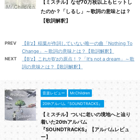
【ミスチル】なぜ70万枚以上もヒットし
たのか？「しるし」～歌詞の意味とは？
【歌詞解釈】
PREV
【B'z】稲葉が作詞していない唯一の曲「Nothing To
Change」～歌詞の意味とは？【歌詞解釈】
NEXT
【B'z】これがB'zの原点！？「It's not a dream」～歌
詞の意味とは？【歌詞解釈】
音楽レビュー
Mr.Children
20thアルバム『SOUNDTRACKS』
【ミスチル】ついに老いの境地へと辿り
着いた20thアルバム
『SOUNDTRACKS』【アルバムレビュ
ー】