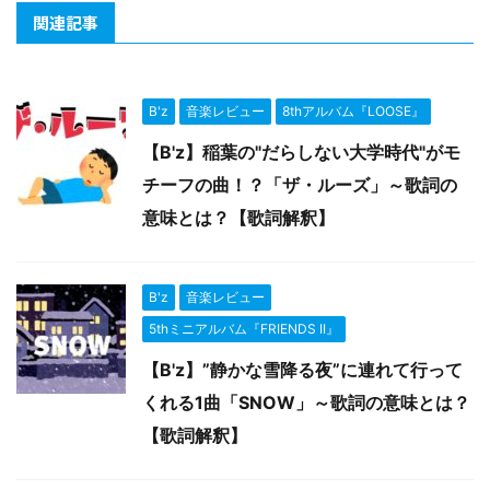
関連記事
B'z
音楽レビュー
8thアルバム『LOOSE』
【B'z】稲葉の"だらしない大学時代"がモ
チーフの曲！？「ザ・ルーズ」～歌詞の
意味とは？【歌詞解釈】
B'z
音楽レビュー
5thミニアルバム『FRIENDS II』
【B'z】”静かな雪降る夜”に連れて行って
くれる1曲「SNOW」～歌詞の意味とは？
【歌詞解釈】