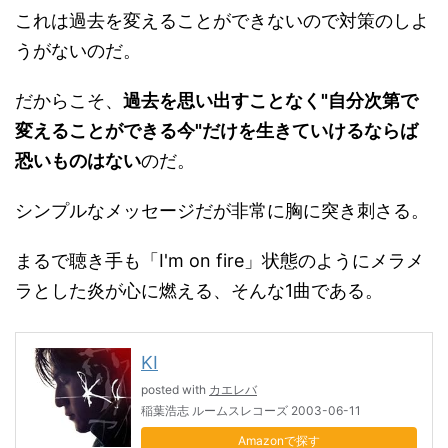
これは過去を変えることができないので対策のしよ
うがないのだ。
だからこそ、
過去を思い出すことなく"自分次第で
変えることができる今"だけを生きていけるならば
恐いものはない
のだ。
シンプルなメッセージだが非常に胸に突き刺さる。
まるで聴き手も「I'm on fire」状態のようにメラメ
ラとした炎が心に燃える、そんな1曲である。
KI
posted with
カエレバ
稲葉浩志 ルームスレコーズ 2003-06-11
Amazon