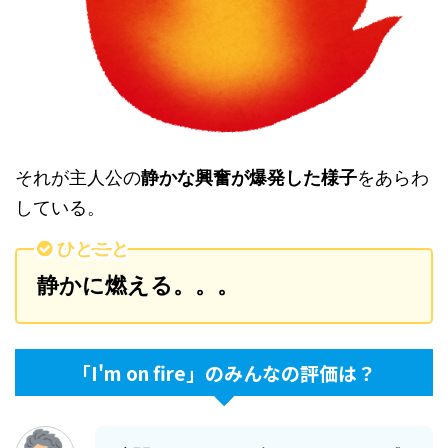
それが主人公の
静かな興奮が爆発した様子
をあらわ
している。
ひとこと
静かに燃える。。。
「I'm on fire」のみんなの評価は？