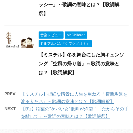
ラシー」～歌詞の意味とは？【歌詞解
釈】
音楽レビュー
Mr.Children
11thアルバム『シフクノオト』
【ミスチル】冬を舞台にした胸キュンソ
ング「空風の帰り道」～歌詞の意味と
は？【歌詞解釈】
PREV
【ミスチル】些細な情景に人生を重ねる「横断歩道を
渡る人たち」～歌詞の意味とは？【歌詞解釈】
NEXT
【B'z】稲葉の"ケバい女"批判が炸裂！「だからその手
を離して」～歌詞の意味とは？【歌詞解釈】