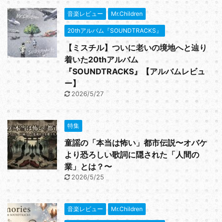
音楽レビュー
Mr.Children
20thアルバム『SOUNDTRACKS』
【ミスチル】ついに老いの境地へと辿り
着いた20thアルバム
『SOUNDTRACKS』【アルバムレビュ
ー】
2026/5/27
特集
童謡の「本当は怖い」都市伝説〜オバケ
より恐ろしい歌詞に隠された「人間の
業」とは？〜
2026/5/25
音楽レビュー
Mr.Children