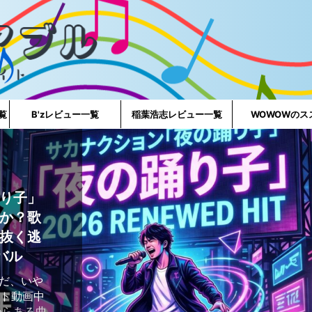
一覧
B'zレビュー一覧
稲葉浩志レビュー一覧
WOWOWのス
り子」
か？歌
抜く逃
バル
好きだ、いや
ート動画中
からある曲