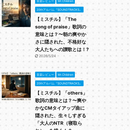
音楽レビュー
Mr.Children
20thアルバム『SOUNDTRACKS』
【ミスチル】「The
song of praise」歌詞の
意味とは？〜朝の爽やか
さに隠された、不格好な
大人たちへの讃歌とは！?
2026/5/24
音楽レビュー
Mr.Children
20thアルバム『SOUNDTRACKS』
【ミスチル】「others」
歌詞の意味とは？〜爽や
かなCMタイアップ曲に
隠された、生々しすぎる
「大人のNTR（寝取ら