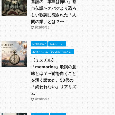
童謡の「本当は怖い」都
市伝説〜オバケより恐ろ
しい歌詞に隠された「人
間の業」とは？〜
2026/5/25
Mr.Children
音楽レビュー
20thアルバム『SOUNDTRACKS』
【ミスチル】
「memories」歌詞の意
味とは？〜前を向くこと
を潔く諦めた、50代の
「終われない」リアリズ
ム
2026/5/24