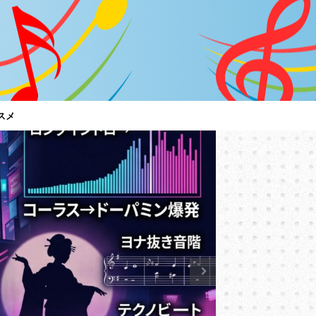
スメ
特集
「C調言
は？～男
【サザン
サザンオール
言葉に御用心
ど、ちゃんと
トアルバム『