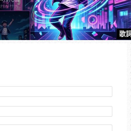
それがサカ
り子」であ
2年に世に放
子」が、
ーミングチ
してい
ランキング
、2026