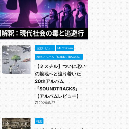
と、初期のシ
と思われる。
御用心」の歌
ReadMore
ーリンク サ
「勝手にシン
ったか解説 
とは？～急遽
「C調言葉に
音楽レビュー
Mr.Children
...
20thアルバム『SOUNDTRACKS』
【ミスチル】ついに老い
の境地へと辿り着いた
20thアルバム
『SOUNDTRACKS』
【アルバムレビュー】
2026/5/27
特集