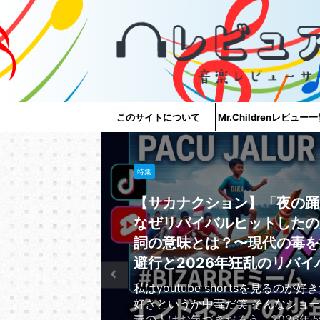
このサイトについて
Mr.Childrenレビュー
特集
【サカナクション】「夜の踊
なぜリバイバルヒットしたの
詞の意味とは？〜現代の毒を
避行と2026年狂乱のリバイ
私はyoutube shortsを見るのが
好きというか中毒だ笑 そんなショ
毒の人はお気づきだろう、2026年