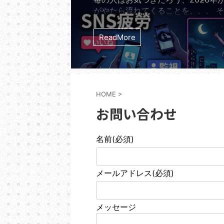
がやたら流れてくることを。。。 
ナクションの7thシングル「夜の踊
る。 リリースから実に14年。201
ReadMore
たれたサカナクションの「夜の踊り
2026年の今になって世界のストリ
ャートを理不尽なほどの勢いで席巻
る。 オリコン週間ストリーミング
では長らく500位圏外だったこの曲が
HOME
>
年5月13日の発表で突如と ...
お問い合わせ
名前
(必須)
メールアドレス
(必須)
メッセージ